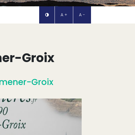
A +
A -
ner-Groix
Lomener-Groix