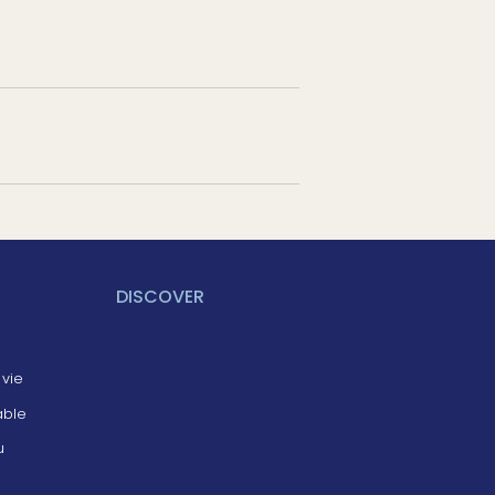
DISCOVER
 vie
able
u