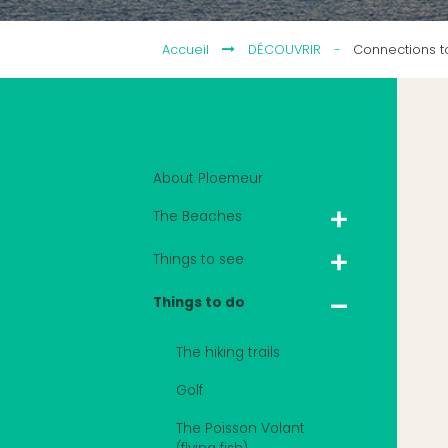
Accueil
DÉCOUVRIR
-
Connections t
About Ploemeur
The Beaches
Things to see
Things to do
The hiking trails
Golf
The Poisson Volant