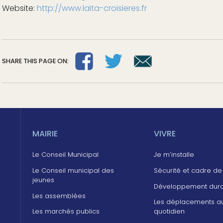
Website:
http://www.laita-croisieres.fr
SHARE THIS PAGE ON:
MAIRIE
VIVRE
Le Conseil Municipal
Je m’installe
Le Conseil municipal des
Sécurité et cadre de
jeunes
Développement dur
Les assemblées
Les déplacements a
Les marchés publics
quotidien