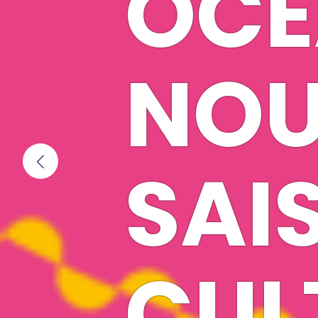
OCÉ
NOU
SAI
CUL