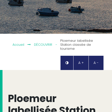
Ploemeur labellisée
Accueil
DÉCOUVRIR
-
Station classée de
tourisme
A +
A -
Ploemeur
labellisée Station