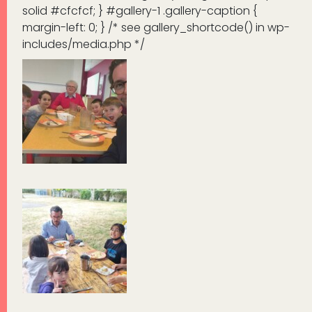
solid #cfcfcf; } #gallery-1 .gallery-caption {
margin-left: 0; } /* see gallery_shortcode() in wp-
includes/media.php */