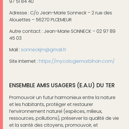
97 51 84 40
Adresse : C/o Jean-Marie Sonneck – 2 rue des
Alouettes – 56270 PLŒMEUR
Autre contact : Jean-Marie SONNECK – 02 97 89
45 03
Mail :
sonneckjm@gmail.fr
Site internet :
https://mycologiemorbihan.com/
ENSEMBLE AMIS USAGERS (E.A.U) DU TER
Promouvoir un futur harmonieux entre la nature
et les habitants, prot
é
ger et restaurer
l’environnement naturel (esp
è
ces, milieux,
ressources, pollutions), pr
é
server la qualit
é
de vie
et la sant
é
des citoyens, promouvoir, et