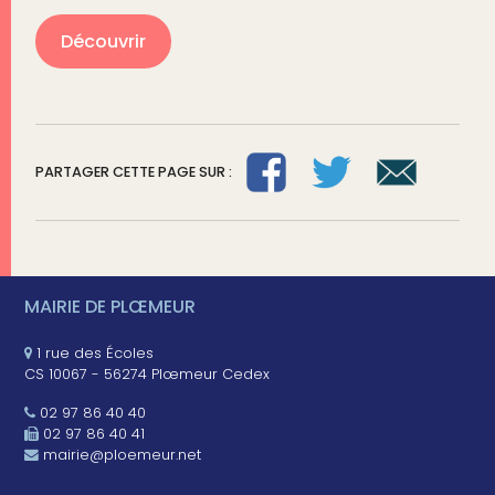
Découvrir
PARTAGER CETTE PAGE SUR :
MAIRIE DE PLŒMEUR
1 rue des Écoles
CS 10067 - 56274 Plœmeur Cedex
02 97 86 40 40
02 97 86 40 41
mairie@ploemeur.net