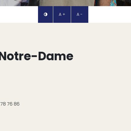
A +
A -
e Notre-Dame
 78 76 86