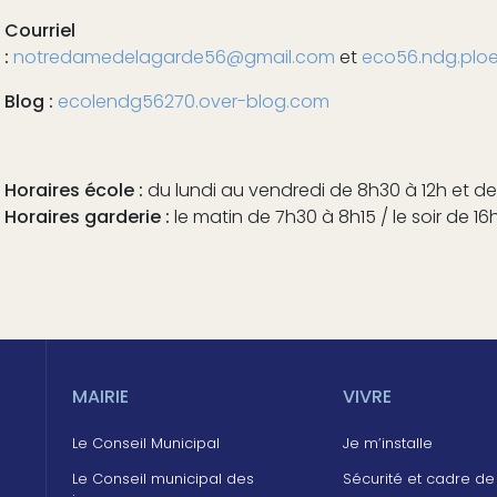
Courriel
:
notredamedelagarde56@gmail.com
et
eco56.ndg.plo
Blog :
ecolendg56270.over-blog.com
Horaires école :
du lundi au vendredi de 8h30 à 12h et de
Horaires garderie :
le matin de 7h30 à 8h15 / le soir de 1
MAIRIE
VIVRE
Le Conseil Municipal
Je m’installe
Le Conseil municipal des
Sécurité et cadre de