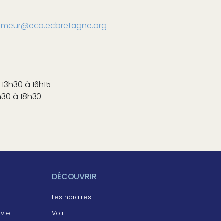
emeur@eco.ecbretagne.org
 13h30 à 16h15
6h30 à 18h30
DÉCOUVRIR
Les horaires
 vie
Voir