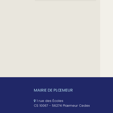
MAIRIE DE PLŒMEUR
1 rue des Écoles
CS 10067 - 56274 Plœmeur Cedex