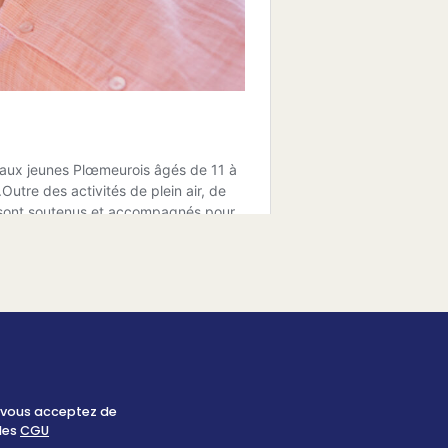
, vous acceptez de
 les
CGU