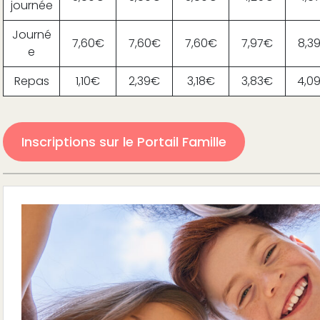
journée
Journé
7,60€
7,60€
7,60€
7,97€
8,3
e
Repas
1,10€
2,39€
3,18€
3,83€
4,0
Inscriptions sur le Portail Famille