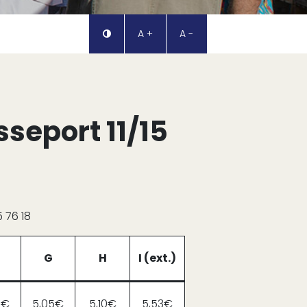
A +
A -
sseport 11/15
 76 18
G
H
I (ext.)
7€
5,05€
5,10€
5,53€