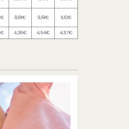
9€
8,81€
9,19€
11,10€
9€
4,36€
4,54€
4,57€