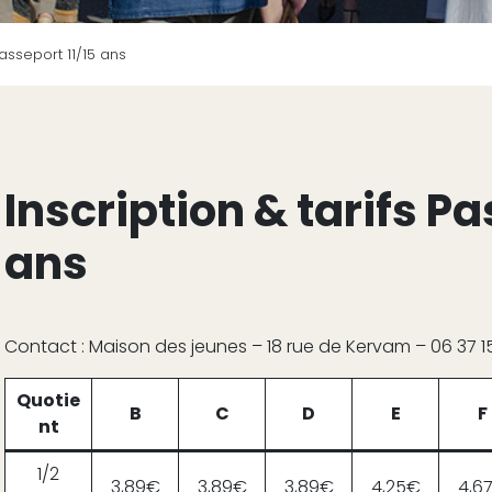
Passeport 11/15 ans
Inscription & tarifs Pa
ans
Contact : Maison des jeunes – 18 rue de Kervam – 06 37 15
Quotie
B
C
D
E
F
nt
1/2
3,89€
3,89€
3,89€
4,25€
4,6