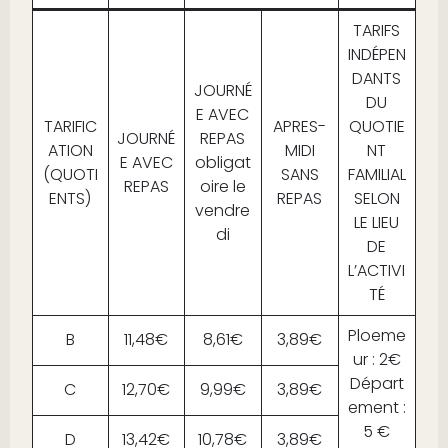
TARIFS
INDÉPEN
DANTS
JOURNÉ
DU
E AVEC
TARIFIC
APRES-
QUOTIE
JOURNÉ
REPAS
ATION
MIDI
NT
E AVEC
obligat
(QUOTI
SANS
FAMILIAL
REPAS
oire le
ENTS)
REPAS
SELON
vendre
LE LIEU
di
DE
L’ACTIVI
TÉ
Ploeme
B
11,48€
8,61€
3,89€
ur : 2€
Départ
C
12,70€
9,99€
3,89€
ement :
5 €
D
13,42€
10,78€
3,89€