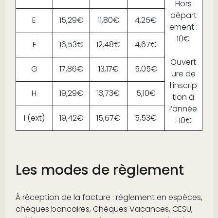
Hors
départ
E
15,29€
11,80€
4,25€
ement :
10€
F
16,53€
12,48€
4,67€
Ouvert
G
17,86€
13,17€
5,05€
ure de
l’inscrip
H
19,29€
13,73€
5,10€
tion à
l’année
I (ext)
19,42€
15,67€
5,53€
: 10€
Les modes de règlement
À réception de la facture : règlement en espèces,
chèques bancaires, Chèques Vacances, CESU,