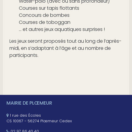
Water-polo (avec ou sans profondeur)
Courses sur tapis flottants
Concours de bombes
Courses de toboggan
… et autres jeux aquatiques surprises !
Les jeux seront proposés tout au long de l’après-
midi, en s’adaptant à l’âge et au nombre de
participants.
MAIRIE DE PLŒMEUR
1 rue des Écoles
CS 10067 - 56274 Plœmeur Cedex
02 97 86 40 40