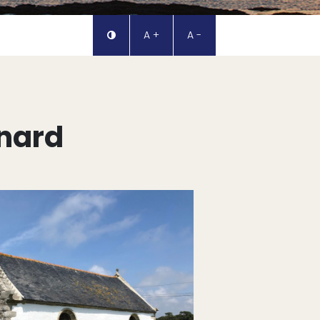
A +
A -
onard