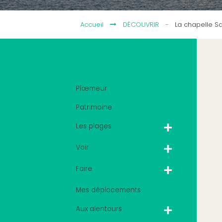
Accueil
DÉCOUVRIR
-
La chapelle S
Plœmeur
Patrimoine
Les plages
Voir
Faire
Mes déplacements
Aux alentours